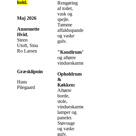
hold.
Rengøring
af toilet,
vask og
Maj 2026
spejle.
Tømme
Annemette
affaldsspande
Hvid
,
og vaske
Steen
gulv.
Utoft, Sina
Ro Larsen
"Kondirum":
Støvsugning/gulvvask
og aftørre
vindueskarme/hylder.
Græsklipning
Opholdrum
&
Hans
Køkken:
Pilegaard
Aftørre
borde,
stole,
vindueskarme,
lamper og
paneler.
Støvsuge
og vaske
gulv.