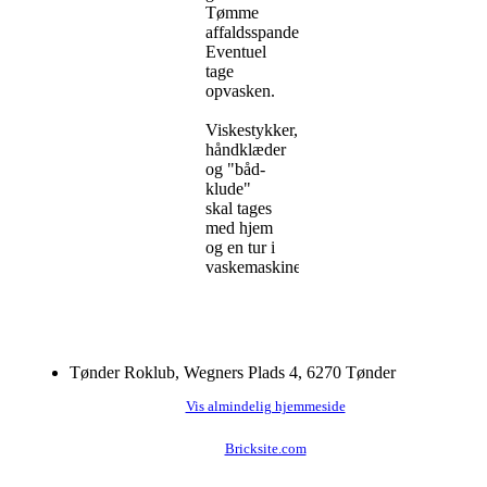
Tømme
affaldsspande.
Eventuel
tage
opvasken.
Viskestykker,
håndklæder
og "båd-
klude"
skal tages
med hjem
og en tur i
vaskemaskinen.
Tønder Roklub, Wegners Plads 4, 6270 Tønder
Vis almindelig hjemmeside
Bricksite.com