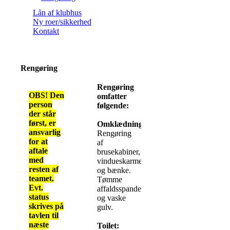
Lån af klubhus
Ny roer/sikkerhed
Kontakt
Rengøring
Rengøring
OBS! Den
omfatter
person
følgende:
der står
først, er
Omklædningsrum:
ansvarlig
Rengøring
for at
af
aftale
brusekabiner,
med
vindueskarme
resten af
og bænke.
teamet.
Tømme
Evt.
affaldsspande
status
og vaske
skrives på
gulv.
tavlen til
næste
Toilet: